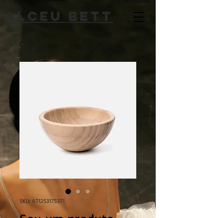
alceu bett
SKU: 671253175371